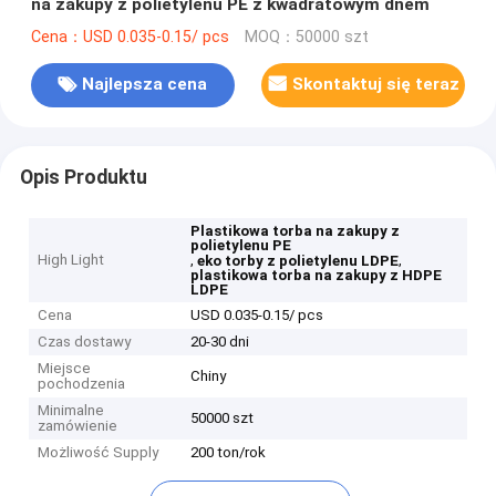
na zakupy z polietylenu PE z kwadratowym dnem
Cena：USD 0.035-0.15/ pcs
MOQ：50000 szt
Najlepsza cena
Skontaktuj się teraz
Opis Produktu
Plastikowa torba na zakupy z
polietylenu PE
High Light
,
,
eko torby z polietylenu LDPE
plastikowa torba na zakupy z HDPE
LDPE
Cena
USD 0.035-0.15/ pcs
Czas dostawy
20-30 dni
Miejsce
Chiny
pochodzenia
Minimalne
50000 szt
zamówienie
Możliwość Supply
200 ton/rok