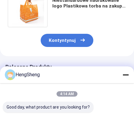
Niestandardowe nadrukowane
logo Plastikowa torba na zakupy
z polietylenu PE z kwadratowym
dnem
Kontyntynuj
Polecane Produkty
HengSheng
4:14 AM
Good day, what product are you looking for?
Wysokiej jakości
Jednorazowe
Niestandardo
torebka jednorazowa
maszyny do jadalni
niebieskie 26 