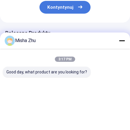
Kontyntynuj
Polecane Produkty
Misha Zhu
3:17 PM
Good day, what product are you looking for?
20lb LDPE Durable
Plastikowe torby na
20lb LDPE Trw
Ice Block Plastikowe
lód Ldpe ze
plastikowe tor
torby Uszczelnienie
sznurkiem, torby na
lód Uszczelnie
termiczne z
kostki lodu o
termiczne z
zamknięciem na
pojemności 1 kg
zamknięciem
Najlepsza cena
Najlepsza cena
Najlepsza 
sznurek
sznurkowym