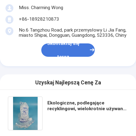
Miss. Charming Wong
+86-18928210873
No.6 Tangzhou Road, park przemysłowy Li Jia Fang,
miasto Shipai, Dongguan, Guangdong, 523336, Chiny
Skontaktuj się
teraz
Uzyskaj Najlepszą Cenę Za
Ekologiczne, podlegające
recyklingowi, wielokrotnie używane
torby lodowe do pierwszej pomocy