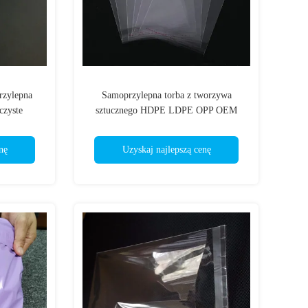
zylepna
Samoprzylepna torba z tworzywa
czyste
sztucznego HDPE LDPE OPP OEM
biała przezroczysta
nę
Uzyskaj najlepszą cenę