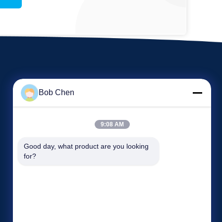
Bob Chen
9:08 AM
Wydarzenia
Good day, what product are you looking 
Poprosić o wycenę
for?
Sprawy
Tel 86-769-86593128
Aktualności
Faks 86-769-86593138


