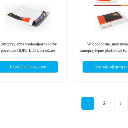
Samoprzylepne wodoodporne torby
Wodoodporne, niestanda
pocztowe HDPE LDPE na odzież
samoprzylepne plastikowe t
nadające się do recykl
Uzyskaj najlepszą cenę
Uzyskaj najlepszą ce
1
2