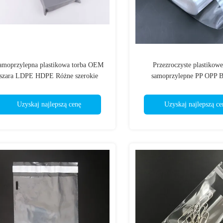
amoprzylepna plastikowa torba OEM
Przezroczyste plastikowe
szara LDPE HDPE Różne szerokie
samoprzylepne PP OPP 
zastosowanie
nadrukiem na zamówi
Uzyskaj najlepszą cenę
Uzyskaj najlepszą ce