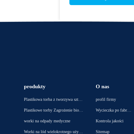
produkty
O nas
Plastikowa torba z tworzywa sztuc
profil firmy
znego
Plastikowe torby Zagrożenie biolo
Wycieczka po fabryc
giczne
e
worki na odpady medyczne
Kontrola jakości
Worki na lód wielokrotnego użytk
Sitemap