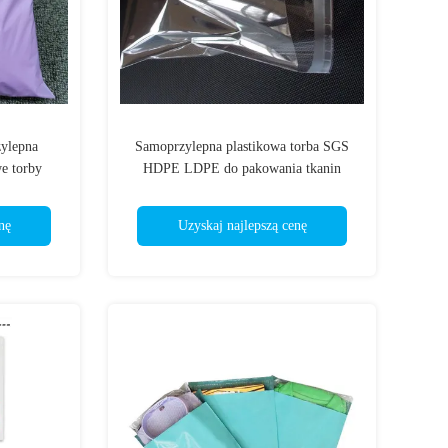
ylepna
Samoprzylepna plastikowa torba SGS
e torby
HDPE LDPE do pakowania tkanin
ty
koszulowych
nę
Uzyskaj najlepszą cenę