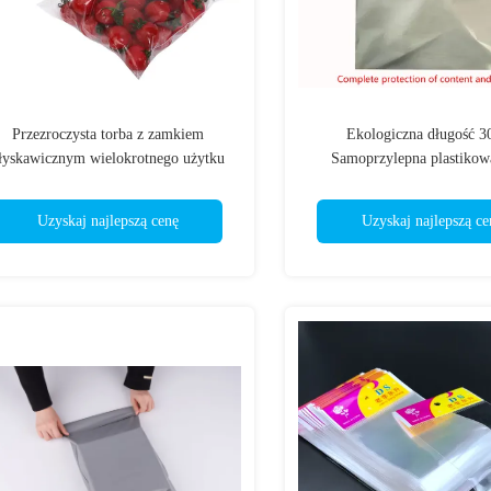
Przezroczysta torba z zamkiem
Ekologiczna długość 3
łyskawicznym wielokrotnego użytku
Samoprzylepna plastikow
HDPE LDPE z podwójnym
Recykling Poly
szczelnieniem zamka błyskawicznego
Uzyskaj najlepszą cenę
Uzyskaj najlepszą ce