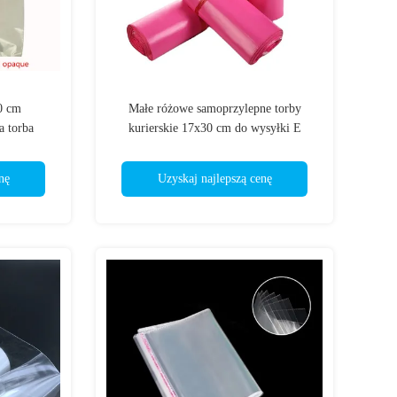
0 cm
Małe różowe samoprzylepne torby
a torba
kurierskie 17x30 cm do wysyłki E
Commer
nę
Uzyskaj najlepszą cenę