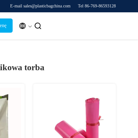
E-mail sales@plasticbagchina.com
Tel 86-769-86593128


enę
ikowa torba