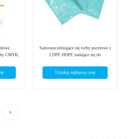
rdowe,
Samouszczelniające się torby pocztowe z
orby CMYK,
LDPE HDPE nadające się do
ingu
recyklingu, szeroko stosowana
konstrukcja
nę
Uzyskaj najlepszą cenę