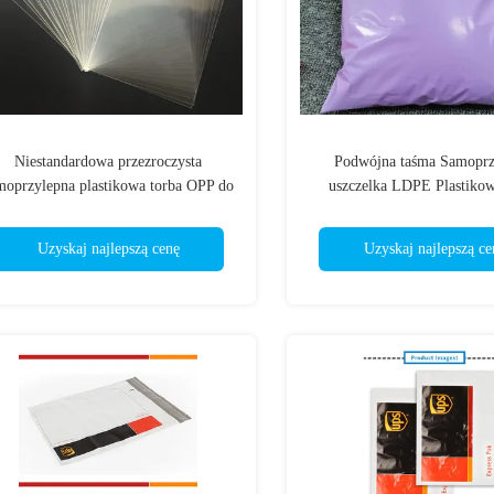
Niestandardowa przezroczysta
Podwójna taśma Samoprz
moprzylepna plastikowa torba OPP do
uszczelka LDPE Plastikow
pakowania na całe życie
Wodoodporne koper
Uzyskaj najlepszą cenę
Uzyskaj najlepszą ce