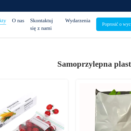
kty
O nas
Skontaktuj
Wydarzenia
Poprosić o wyc
się z nami
Samoprzylepna plast