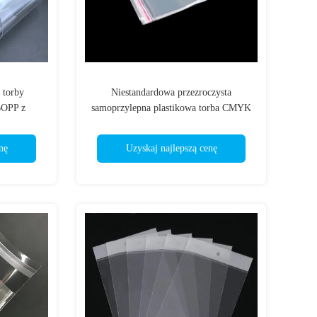
 torby
Niestandardowa przezroczysta
BOPP z
samoprzylepna plastikowa torba CMYK
enie
Celofan OPP BOPP
nę
Uzyskaj najlepszą cenę