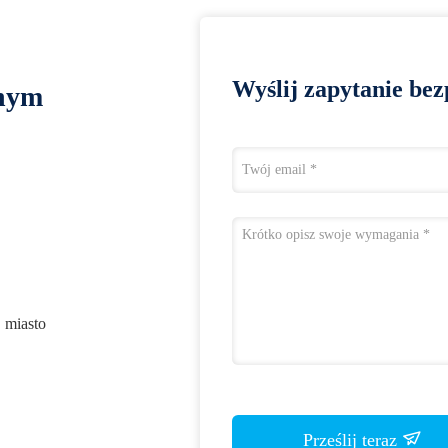
Wyślij zapytanie bez
lnym
 miasto
Prześlij teraz