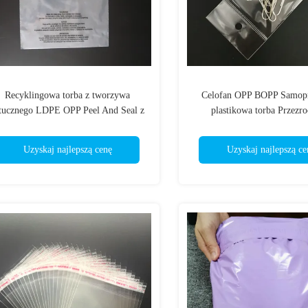
Recyklingowa torba z tworzywa
Celofan OPP BOPP Samopr
tucznego LDPE OPP Peel And Seal z
plastikowa torba Przezro
szczelką samoprzylepną Druk CMYK
tworzywo sztuczne
Uzyskaj najlepszą cenę
Uzyskaj najlepszą ce