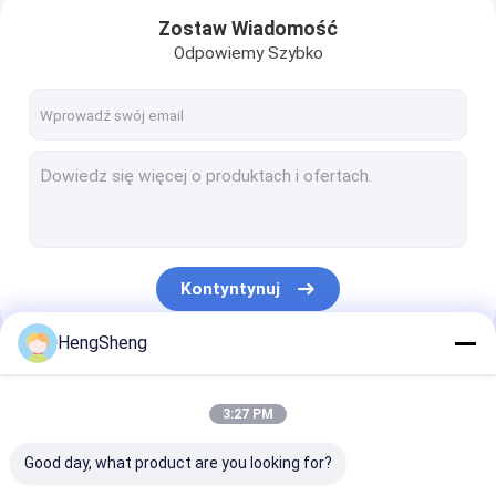
Zostaw Wiadomość
Odpowiemy Szybko
Kontyntynuj
HengSheng
Dom
Nasze Kategorie
3:27 PM
Produkty
Good day, what product are you looking for?
O nas