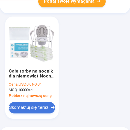
Podaj swoje wymagania
Całe torby na nocnik
dla niemowląt Nocnik
dla niemowląt z
Cena:
USD0.01-0.04
chłonnymi
MOQ:
10000szt
podkładkami
Pobierz najnowszą cenę
Skontaktuj się teraz