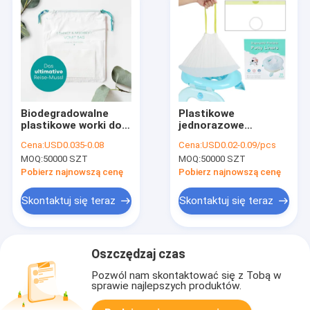
Biodegradowalne
Plastikowe
plastikowe worki do
jednorazowe
wymiotów dla dzieci
przenośne obudowy
Cena:
USD0.035-0.08
Cena:
USD0.02-0.09/pcs
do toalety dla
MOQ:
50000 SZT
MOQ:
50000 SZT
krzeseł do toalety
Logo dostosowane
Pobierz najnowszą cenę
Pobierz najnowszą cenę
Skontaktuj się teraz
Skontaktuj się teraz
Oszczędzaj czas
Pozwól nam skontaktować się z Tobą w
sprawie najlepszych produktów.