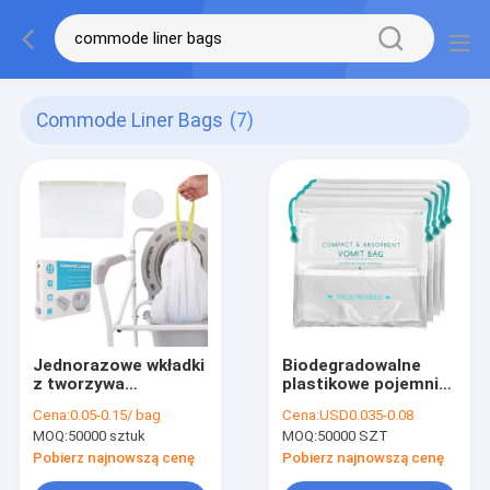
Commode Liner Bags
(7)
Jednorazowe wkładki
Biodegradowalne
z tworzywa
plastikowe pojemniki
sztucznego LDPE do
toalety, worki do
Cena:
0.05-0.15/ bag
Cena:
USD0.035-0.08
przenośnego krzesła
łóżek, podkładki do
MOQ:
50000 sztuk
MOQ:
50000 SZT
toaletowego przy
łazienek, podkładki
łóżku
do krzeseł,
Pobierz najnowszą cenę
Pobierz najnowszą cenę
pochłaniające