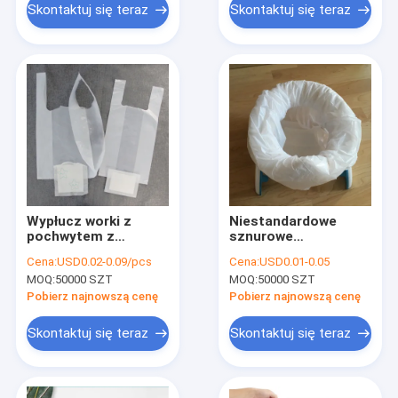
wymioty, worki na
Skontaktuj się teraz
Skontaktuj się teraz
śmieci, podkładki do
komodów z
pochłaniającą wodą
Wypłucz worki z
Niestandardowe
pochwytem z
sznurowe
podkładkami
jednorazowe
Cena:
USD0.02-0.09/pcs
Cena:
USD0.01-0.05
wchłaniającymi
obudowy klozetowe
MOQ:
50000 SZT
MOQ:
50000 SZT
podróżne worki do
uzupełniania klozetu
Pobierz najnowszą cenę
Pobierz najnowszą cenę
dopasowane do
dorosłych dzieci
Skontaktuj się teraz
Skontaktuj się teraz