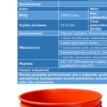
Standardowy
:
:
Wzór:
Kolor
Port
MOQ:
10000 sztuk
załadunku
Cena
Szybka dostawa:
10-15 dni
jednostk
((FOB):
Zastosowanie:
Odpady szpitalne, farmaceutyc
• różne kombinacje materiałów 
• wiele opcji wzoru druku.
Właściwości:
• drukowanie żywe, przejrzyste
•
p
&
&.
zd
silne
ułing
rozrywanie
Ja...
• szeroko stosowane w
szpital
h
L/C, T/T, 30% depozyt i opłata
Wypłata:
wysyłką
.
lub w kopii B/L
Gorące wskazówki
Proszę uprzejmie poinformować nas o materiale, grubo
specjalnych wymaganiach swoich produktów, możemy d
tylko dla odniesienia.