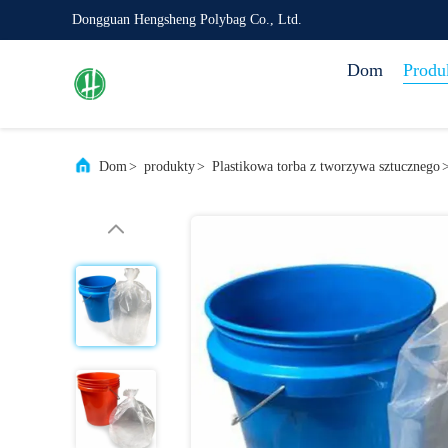
Dongguan Hengsheng Polybag Co., Ltd.
Dom
Produ
Dom
>
produkty
>
Plastikowa torba z tworzywa sztucznego