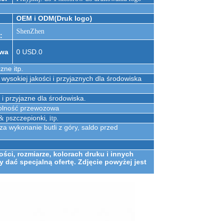
OEM i ODM
(Druk logo)
ShenZhen
:
owa
0 USD.0
zne itp.
wysokiej jakości i przyjaznych dla środowiska
 i przyjazne dla środowiska.
olność przewozowa
szczepionki
& p
, itp.
 za wykonanie butli z góry, saldo przed
ści, rozmiarze, kolorach druku i innych
ać specjalną ofertę. Zdjęcie powyżej jest