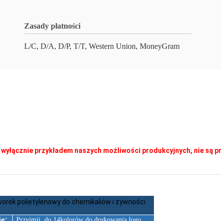
Zasady płatności
L/C, D/A, D/P, T/T, Western Union, MoneyGram
ą wyłącznie przykładem naszych możliwości produkcyjnych, nie są 
orek polietylenowy do chemikaliów i żywności
e:
Przyjmij.
do 14kolorów do drukowania logo