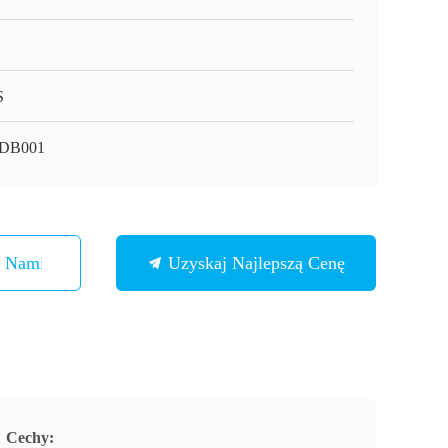
S
DB001
Z Nami
Uzyskaj Najlepszą Cenę
Cechy: