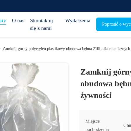
kty
O nas
Skontaktuj
Wydarzenia
Poprosić o wyc
się z nami
>
Zamknij górny polyetylen plastikowy obudowa bębna 210L dla chemicznych 
Zamknij górny
obudowa bębna
żywności
Miejsce
Chi
pochodzenia