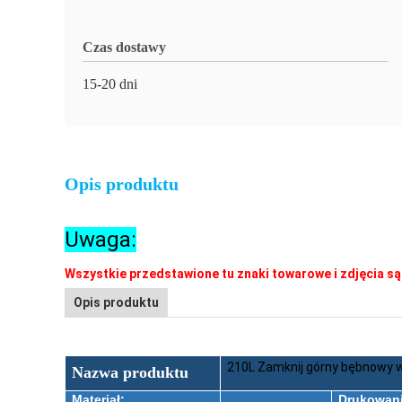
Czas dostawy
15-20 dni
Opis produktu
Uwaga:
Wszystkie przedstawione tu znaki towarowe i zdjęcia s
Opis produktu
210L Zamknij górny bębnowy w
Nazwa produktu
Materiał:
Drukowani