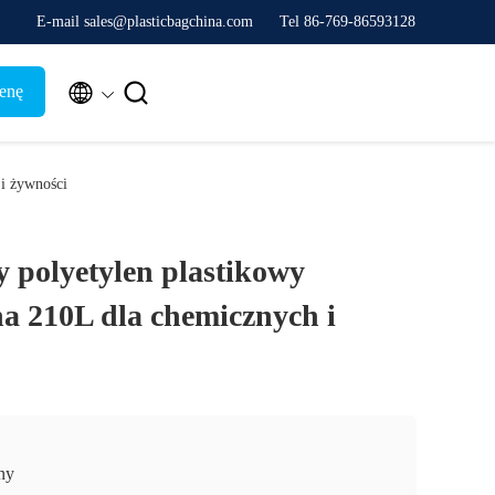
E-mail sales@plasticbagchina.com
Tel 86-769-86593128


enę
i żywności
 polyetylen plastikowy
 210L dla chemicznych i
ny